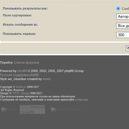
Показывать результаты как:
Сооб
Поле сортировки:
Искать сообщения за:
Показывать первые:
Перейти:
Список форумов
Powered by
phpBB
© 2000, 2002, 2005, 2007 phpBB Group.
Русская поддержка phpBB
Style
we_clearblue
created by
weeb
.
Copyright ©
boXer.ru
2000/2017
All Rights Reserved
Design ©
WSTL Design
2000/2017
При использовании материалов ссылка на сервер обязательна
Сообщения об ошибках, замечания и пожелания присылайте
вебмастеру