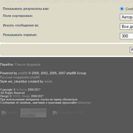
Показывать результаты как:
Сооб
Поле сортировки:
Искать сообщения за:
Показывать первые:
Перейти:
Список форумов
Powered by
phpBB
© 2000, 2002, 2005, 2007 phpBB Group.
Русская поддержка phpBB
Style
we_clearblue
created by
weeb
.
Copyright ©
boXer.ru
2000/2017
All Rights Reserved
Design ©
WSTL Design
2000/2017
При использовании материалов ссылка на сервер обязательна
Сообщения об ошибках, замечания и пожелания присылайте
вебмастеру