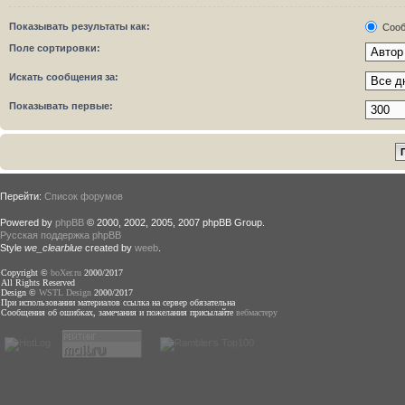
Показывать результаты как:
Сооб
Поле сортировки:
Искать сообщения за:
Показывать первые:
Перейти:
Список форумов
Powered by
phpBB
© 2000, 2002, 2005, 2007 phpBB Group.
Русская поддержка phpBB
Style
we_clearblue
created by
weeb
.
Copyright ©
boXer.ru
2000/2017
All Rights Reserved
Design ©
WSTL Design
2000/2017
При использовании материалов ссылка на сервер обязательна
Сообщения об ошибках, замечания и пожелания присылайте
вебмастеру