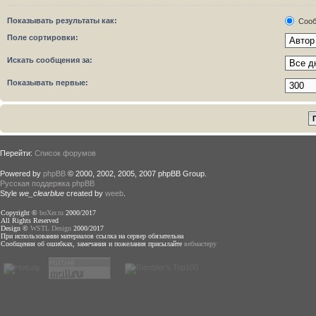
Показывать результаты как:
Сооб
Поле сортировки:
Искать сообщения за:
Показывать первые:
Перейти:
Список форумов
Powered by
phpBB
© 2000, 2002, 2005, 2007 phpBB Group.
Русская поддержка phpBB
Style
we_clearblue
created by
weeb
.
Copyright ©
boXer.ru
2000/2017
All Rights Reserved
Design ©
WSTL Design
2000/2017
При использовании материалов ссылка на сервер обязательна
Сообщения об ошибках, замечания и пожелания присылайте
вебмастеру