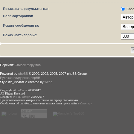
Показывать результаты как:
Сооб
Поле сортировки:
Искать сообщения за:
Показывать первые:
Перейти:
Список форумов
Powered by
phpBB
© 2000, 2002, 2005, 2007 phpBB Group.
Русская поддержка phpBB
Style
we_clearblue
created by
weeb
.
Copyright ©
boXer.ru
2000/2017
All Rights Reserved
Design ©
WSTL Design
2000/2017
При использовании материалов ссылка на сервер обязательна
Сообщения об ошибках, замечания и пожелания присылайте
вебмастеру