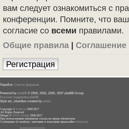
вам следует ознакомиться с пр
конференции. Помните, что ваш
согласие со
всеми
правилами.
Общие правила
|
Соглашение
Регистрация
Перейти:
Список форумов
Powered by
phpBB
© 2000, 2002, 2005, 2007 phpBB Group.
Русская поддержка phpBB
Style
we_clearblue
created by
weeb
.
Copyright ©
boXer.ru
2000/2017
All Rights Reserved
Design ©
WSTL Design
2000/2017
При использовании материалов ссылка на сервер обязательна
Сообщения об ошибках, замечания и пожелания присылайте
вебмастеру