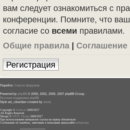
вам следует ознакомиться с пр
конференции. Помните, что ваш
согласие со
всеми
правилами.
Общие правила
|
Соглашение
Регистрация
Перейти:
Список форумов
Powered by
phpBB
© 2000, 2002, 2005, 2007 phpBB Group.
Русская поддержка phpBB
Style
we_clearblue
created by
weeb
.
Copyright ©
boXer.ru
2000/2017
All Rights Reserved
Design ©
WSTL Design
2000/2017
При использовании материалов ссылка на сервер обязательна
Сообщения об ошибках, замечания и пожелания присылайте
вебмастеру