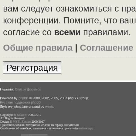
вам следует ознакомиться с пр
конференции. Помните, что ваш
согласие со
всеми
правилами.
Общие правила
|
Соглашение
Регистрация
Перейти:
Список форумов
Powered by
phpBB
© 2000, 2002, 2005, 2007 phpBB Group.
Русская поддержка phpBB
Style
we_clearblue
created by
weeb
.
Copyright ©
boXer.ru
2000/2017
All Rights Reserved
Design ©
WSTL Design
2000/2017
При использовании материалов ссылка на сервер обязательна
Сообщения об ошибках, замечания и пожелания присылайте
вебмастеру