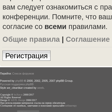
вам следует ознакомиться с пр
конференции. Помните, что ваш
согласие со
всеми
правилами.
Общие правила
|
Соглашение
Регистрация
Перейти:
Список форумов
Powered by
phpBB
© 2000, 2002, 2005, 2007 phpBB Group.
Русская поддержка phpBB
Style
we_clearblue
created by
weeb
.
Copyright ©
boXer.ru
2000/2017
All Rights Reserved
Design ©
WSTL Design
2000/2017
При использовании материалов ссылка на сервер обязательна
Сообщения об ошибках, замечания и пожелания присылайте
вебмастеру