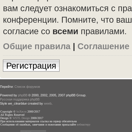
вам следует ознакомиться с пр
конференции. Помните, что ваш
согласие со
всеми
правилами.
Общие правила
|
Соглашение
Регистрация
Перейти:
Список форумов
Powered by
phpBB
© 2000, 2002, 2005, 2007 phpBB Group.
Русская поддержка phpBB
Style
we_clearblue
created by
weeb
.
Copyright ©
boXer.ru
2000/2017
All Rights Reserved
Design ©
WSTL Design
2000/2017
При использовании материалов ссылка на сервер обязательна
Сообщения об ошибках, замечания и пожелания присылайте
вебмастеру