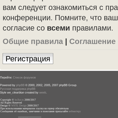
вам следует ознакомиться с пр
конференции. Помните, что ваш
согласие со
всеми
правилами.
Общие правила
|
Соглашение
Регистрация
Перейти:
Список форумов
Powered by
phpBB
© 2000, 2002, 2005, 2007 phpBB Group.
Русская поддержка phpBB
Style
we_clearblue
created by
weeb
.
Copyright ©
boXer.ru
2000/2017
All Rights Reserved
Design ©
WSTL Design
2000/2017
При использовании материалов ссылка на сервер обязательна
Сообщения об ошибках, замечания и пожелания присылайте
вебмастеру