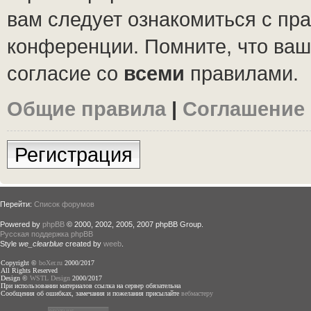
вам следует ознакомиться с пр
конференции. Помните, что ваш
согласие со
всеми
правилами.
Общие правила
|
Соглашение
Регистрация
Перейти:
Список форумов
Powered by
phpBB
© 2000, 2002, 2005, 2007 phpBB Group.
Русская поддержка phpBB
Style
we_clearblue
created by
weeb
.
Copyright ©
boXer.ru
2000/2017
All Rights Reserved
Design ©
WSTL Design
2000/2017
При использовании материалов ссылка на сервер обязательна
Сообщения об ошибках, замечания и пожелания присылайте
вебмастеру