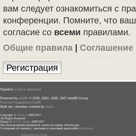
вам следует ознакомиться с пр
конференции. Помните, что ваш
согласие со
всеми
правилами.
Общие правила
|
Соглашение
Регистрация
Перейти:
Список форумов
Powered by
phpBB
© 2000, 2002, 2005, 2007 phpBB Group.
Русская поддержка phpBB
Style
we_clearblue
created by
weeb
.
Copyright ©
boXer.ru
2000/2017
All Rights Reserved
Design ©
WSTL Design
2000/2017
При использовании материалов ссылка на сервер обязательна
Сообщения об ошибках, замечания и пожелания присылайте
вебмастеру