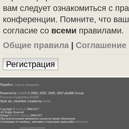
вам следует ознакомиться с пр
конференции. Помните, что ваш
согласие со
всеми
правилами.
Общие правила
|
Соглашение
Регистрация
Перейти:
Список форумов
Powered by
phpBB
© 2000, 2002, 2005, 2007 phpBB Group.
Русская поддержка phpBB
Style
we_clearblue
created by
weeb
.
Copyright ©
boXer.ru
2000/2017
All Rights Reserved
Design ©
WSTL Design
2000/2017
При использовании материалов ссылка на сервер обязательна
Сообщения об ошибках, замечания и пожелания присылайте
вебмастеру