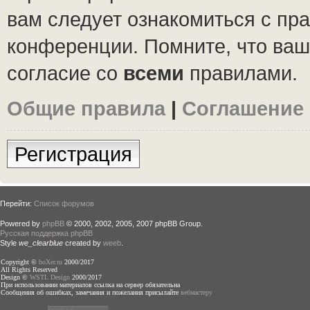
вам следует ознакомиться с пр
конференции. Помните, что ваш
согласие со
всеми
правилами.
Общие правила
|
Соглашение
Регистрация
Перейти:
Список форумов
Powered by
phpBB
© 2000, 2002, 2005, 2007 phpBB Group.
Русская поддержка phpBB
Style
we_clearblue
created by
weeb
.
Copyright ©
boXer.ru
2000/2017
All Rights Reserved
Design ©
WSTL Design
2000/2017
При использовании материалов ссылка на сервер обязательна
Сообщения об ошибках, замечания и пожелания присылайте
вебмастеру