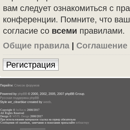
вам следует ознакомиться с пр
конференции. Помните, что ваш
согласие со
всеми
правилами.
Общие правила
|
Соглашение
Регистрация
Перейти:
Список форумов
Powered by
phpBB
© 2000, 2002, 2005, 2007 phpBB Group.
Русская поддержка phpBB
Style
we_clearblue
created by
weeb
.
Copyright ©
boXer.ru
2000/2017
All Rights Reserved
Design ©
WSTL Design
2000/2017
При использовании материалов ссылка на сервер обязательна
Сообщения об ошибках, замечания и пожелания присылайте
вебмастеру