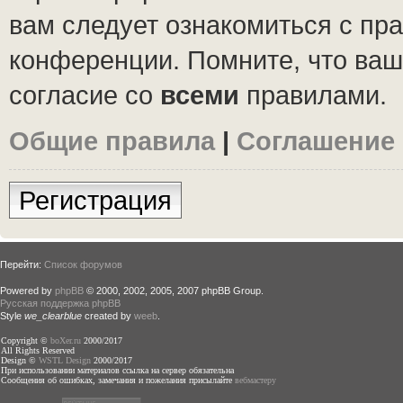
вам следует ознакомиться с пр
конференции. Помните, что ваш
согласие со
всеми
правилами.
Общие правила
|
Соглашение
Регистрация
Перейти:
Список форумов
Powered by
phpBB
© 2000, 2002, 2005, 2007 phpBB Group.
Русская поддержка phpBB
Style
we_clearblue
created by
weeb
.
Copyright ©
boXer.ru
2000/2017
All Rights Reserved
Design ©
WSTL Design
2000/2017
При использовании материалов ссылка на сервер обязательна
Сообщения об ошибках, замечания и пожелания присылайте
вебмастеру