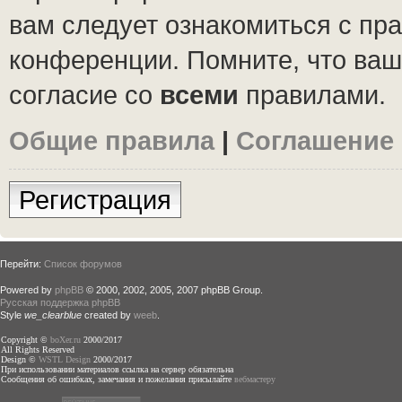
вам следует ознакомиться с пр
конференции. Помните, что ваш
согласие со
всеми
правилами.
Общие правила
|
Соглашение
Регистрация
Перейти:
Список форумов
Powered by
phpBB
© 2000, 2002, 2005, 2007 phpBB Group.
Русская поддержка phpBB
Style
we_clearblue
created by
weeb
.
Copyright ©
boXer.ru
2000/2017
All Rights Reserved
Design ©
WSTL Design
2000/2017
При использовании материалов ссылка на сервер обязательна
Сообщения об ошибках, замечания и пожелания присылайте
вебмастеру