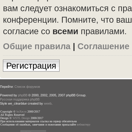
вам следует ознакомиться с пр
конференции. Помните, что ваш
согласие со
всеми
правилами.
Общие правила
|
Соглашение
Регистрация
Перейти:
Список форумов
Powered by
phpBB
© 2000, 2002, 2005, 2007 phpBB Group.
Русская поддержка phpBB
Style
we_clearblue
created by
weeb
.
Copyright ©
boXer.ru
2000/2017
All Rights Reserved
Design ©
WSTL Design
2000/2017
При использовании материалов ссылка на сервер обязательна
Сообщения об ошибках, замечания и пожелания присылайте
вебмастеру