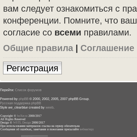
вам следует ознакомиться с пр
конференции. Помните, что ваш
согласие со
всеми
правилами.
Общие правила
|
Соглашение
Регистрация
Перейти:
Список форумов
Powered by
phpBB
© 2000, 2002, 2005, 2007 phpBB Group.
Русская поддержка phpBB
Style
we_clearblue
created by
weeb
.
Copyright ©
boXer.ru
2000/2017
All Rights Reserved
Design ©
WSTL Design
2000/2017
При использовании материалов ссылка на сервер обязательна
Сообщения об ошибках, замечания и пожелания присылайте
вебмастеру