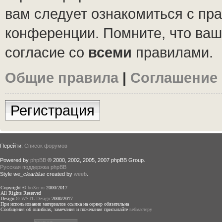
вам следует ознакомиться с пр
конференции. Помните, что ваш
согласие со
всеми
правилами.
Общие правила
|
Соглашение
Регистрация
Перейти:
Список форумов
Powered by
phpBB
© 2000, 2002, 2005, 2007 phpBB Group.
Русская поддержка phpBB
Style
we_clearblue
created by
weeb
.
Copyright ©
boXer.ru
2000/2017
All Rights Reserved
Design ©
WSTL Design
2000/2017
При использовании материалов ссылка на сервер обязательна
Сообщения об ошибках, замечания и пожелания присылайте
вебмастеру