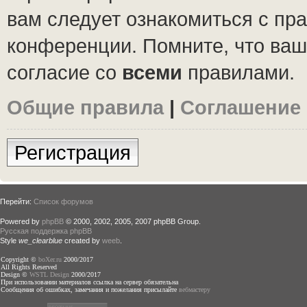
вам следует ознакомиться с пр
конференции. Помните, что ваш
согласие со
всеми
правилами.
Общие правила
|
Соглашение
Регистрация
Перейти:
Список форумов
Powered by
phpBB
© 2000, 2002, 2005, 2007 phpBB Group.
Русская поддержка phpBB
Style
we_clearblue
created by
weeb
.
Copyright ©
boXer.ru
2000/2017
All Rights Reserved
Design ©
WSTL Design
2000/2017
При использовании материалов ссылка на сервер обязательна
Сообщения об ошибках, замечания и пожелания присылайте
вебмастеру