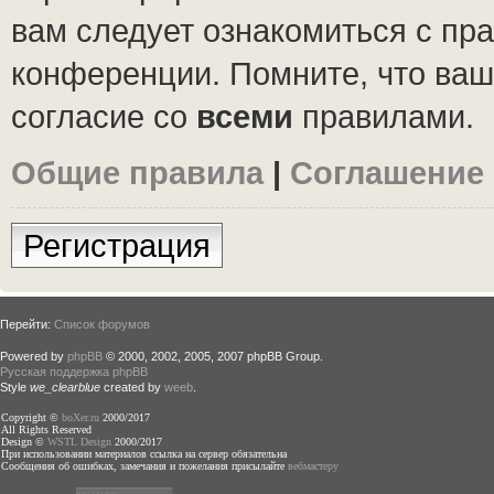
вам следует ознакомиться с пр
конференции. Помните, что ваш
согласие со
всеми
правилами.
Общие правила
|
Соглашение
Регистрация
Перейти:
Список форумов
Powered by
phpBB
© 2000, 2002, 2005, 2007 phpBB Group.
Русская поддержка phpBB
Style
we_clearblue
created by
weeb
.
Copyright ©
boXer.ru
2000/2017
All Rights Reserved
Design ©
WSTL Design
2000/2017
При использовании материалов ссылка на сервер обязательна
Сообщения об ошибках, замечания и пожелания присылайте
вебмастеру