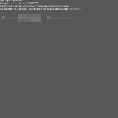
All Rights Reserved
Design ©
WSTL Design
2000/2017
При использовании материалов ссылка на сервер обязательна
Сообщения об ошибках, замечания и пожелания присылайте
вебмастеру