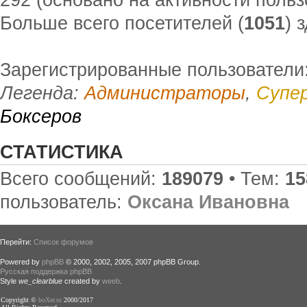
Больше всего посетителей (
1051
) 
Зарегистрированные пользователи:
Легенда:
Администраторы
,
Супе
Боксеров
СТАТИСТИКА
Всего сообщений:
189079
• Тем:
15
пользователь:
Оксана Ивановна
Перейти:
Список форумов
Powered by
phpBB
© 2000, 2002, 2005, 2007 phpBB Group.
Русская поддержка phpBB
Style
we_clearblue
created by
weeb
.
Copyright ©
boXer.ru
2000/2017