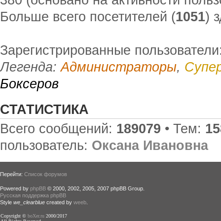
Больше всего посетителей (
1051
) 
Зарегистрированные пользователи:
Легенда:
Администраторы
,
Супе
Боксеров
СТАТИСТИКА
Всего сообщений:
189079
• Тем:
15
пользователь:
Оксана Ивановна
Перейти:
Список форумов
Powered by
phpBB
© 2000, 2002, 2005, 2007 phpBB Group.
Русская поддержка phpBB
Style
we_clearblue
created by
weeb
.
Copyright ©
boXer.ru
2000/2017