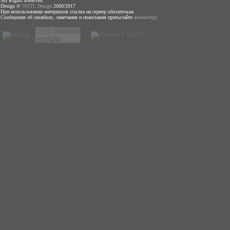
All Rights Reserved
Design ©
WSTL Design
2000/2017
При использовании материалов ссылка на сервер обязательна
Сообщения об ошибках, замечания и пожелания присылайте
вебмастеру