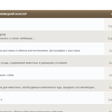
НЕМЕЦКИЙ БОКСЕР
Со
еров
азать о своих любимцах ...
Со
 на выставки и обмена впечатлениями, фотографии с выставок.
С
, ухода, содержания животных в домашних условиях
С
аших собак
С
ма для животных; необходимые компоненты еды, вредные составляющие...
С
.п
Со
ошедших с Вами и Вашими питомцами событиях ...
С