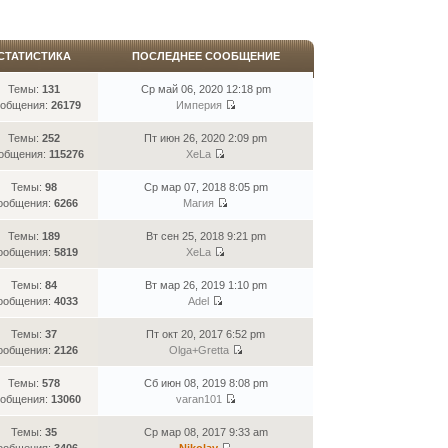
СТАТИСТИКА
ПОСЛЕДНЕЕ СООБЩЕНИЕ
Темы:
131
Ср май 06, 2020 12:18 pm
общения:
26179
Империя
Темы:
252
Пт июн 26, 2020 2:09 pm
общения:
115276
XeLa
Темы:
98
Ср мар 07, 2018 8:05 pm
ообщения:
6266
Магия
Темы:
189
Вт сен 25, 2018 9:21 pm
ообщения:
5819
XeLa
Темы:
84
Вт мар 26, 2019 1:10 pm
ообщения:
4033
Adel
Темы:
37
Пт окт 20, 2017 6:52 pm
ообщения:
2126
Olga+Gretta
Темы:
578
Сб июн 08, 2019 8:08 pm
общения:
13060
varan101
Темы:
35
Ср мар 08, 2017 9:33 am
ообщения:
3406
Nikolay