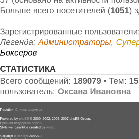
Больше всего посетителей (
1051
) 
Зарегистрированные пользователи
Легенда:
Администраторы
,
Супе
Боксеров
СТАТИСТИКА
Всего сообщений:
189079
• Тем:
15
пользователь:
Оксана Ивановна
Перейти:
Список форумов
Powered by
phpBB
© 2000, 2002, 2005, 2007 phpBB Group.
Русская поддержка phpBB
Style
we_clearblue
created by
weeb
.
Copyright ©
boXer.ru
2000/2017