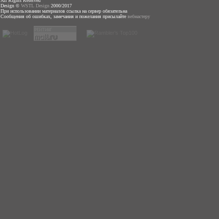
All Rights Reserved
Design ©
WSTL Design
2000/2017
При использовании материалов ссылка на сервер обязательна
Сообщения об ошибках, замечания и пожелания присылайте
вебмастеру