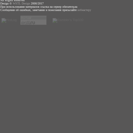
All Rights Reserved
Design ©
WSTL Design
2000/2017
При использовании материалов ссылка на сервер обязательна
Сообщения об ошибках, замечания и пожелания присылайте
вебмастеру