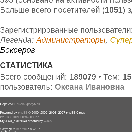
Больше всего посетителей (
1051
) 
Зарегистрированные пользователи:
Легенда:
Администраторы
,
Супе
Боксеров
СТАТИСТИКА
Всего сообщений:
189079
• Тем:
15
пользователь:
Оксана Ивановна
Перейти:
Список форумов
Powered by
phpBB
© 2000, 2002, 2005, 2007 phpBB Group.
Русская поддержка phpBB
Style
we_clearblue
created by
weeb
.
Copyright ©
boXer.ru
2000/2017