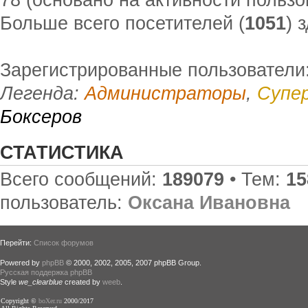
Больше всего посетителей (
1051
) 
Зарегистрированные пользователи
Легенда:
Администраторы
,
Супе
Боксеров
СТАТИСТИКА
Всего сообщений:
189079
• Тем:
15
пользователь:
Оксана Ивановна
Перейти:
Список форумов
Powered by
phpBB
© 2000, 2002, 2005, 2007 phpBB Group.
Русская поддержка phpBB
Style
we_clearblue
created by
weeb
.
Copyright ©
boXer.ru
2000/2017