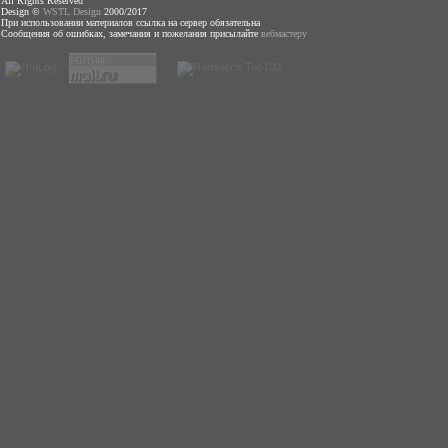
All Rights Reserved
Design ©
WSTL Design
2000/2017
При использовании материалов ссылка на сервер обязательна
Сообщения об ошибках, замечания и пожелания присылайте
вебмастеру