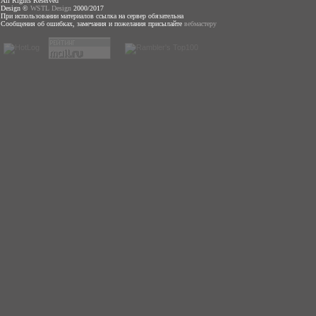
All Rights Reserved
Design ©
WSTL Design
2000/2017
При использовании материалов ссылка на сервер обязательна
Сообщения об ошибках, замечания и пожелания присылайте
вебмастеру