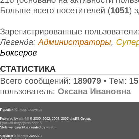
Больше всего посетителей (
1051
) 
Зарегистрированные пользователи:
Легенда:
Администраторы
,
Супе
Боксеров
СТАТИСТИКА
Всего сообщений:
189079
• Тем:
15
пользователь:
Оксана Ивановна
Перейти:
Список форумов
Powered by
phpBB
© 2000, 2002, 2005, 2007 phpBB Group.
Русская поддержка phpBB
Style
we_clearblue
created by
weeb
.
Copyright ©
boXer.ru
2000/2017