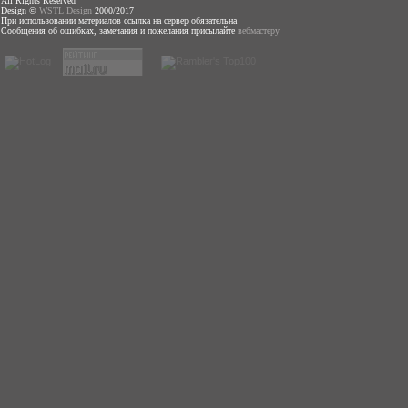
All Rights Reserved
Design ©
WSTL Design
2000/2017
При использовании материалов ссылка на сервер обязательна
Сообщения об ошибках, замечания и пожелания присылайте
вебмастеру