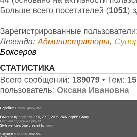
Больше всего посетителей (
1051
) 
Зарегистрированные пользователи
Легенда:
Администраторы
,
Супе
Боксеров
СТАТИСТИКА
Всего сообщений:
189079
• Тем:
15
пользователь:
Оксана Ивановна
Перейти:
Список форумов
Powered by
phpBB
© 2000, 2002, 2005, 2007 phpBB Group.
Русская поддержка phpBB
Style
we_clearblue
created by
weeb
.
Copyright ©
boXer.ru
2000/2017