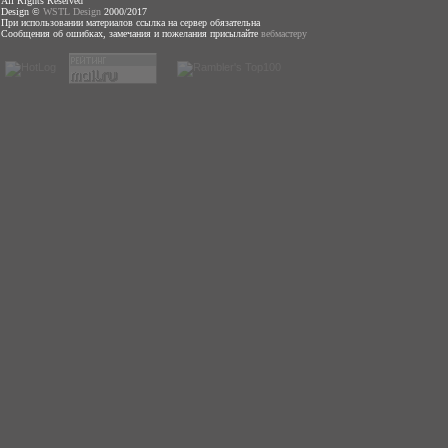
All Rights Reserved
Design ©
WSTL Design
2000/2017
При использовании материалов ссылка на сервер обязательна
Сообщения об ошибках, замечания и пожелания присылайте
вебмастеру