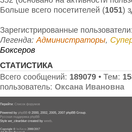
Больше всего посетителей (
1051
) 
Зарегистрированные пользователи
Легенда:
Администраторы
,
Супе
Боксеров
СТАТИСТИКА
Всего сообщений:
189079
• Тем:
15
пользователь:
Оксана Ивановна
Перейти:
Список форумов
Powered by
phpBB
© 2000, 2002, 2005, 2007 phpBB Group.
Русская поддержка phpBB
Style
we_clearblue
created by
weeb
.
Copyright ©
boXer.ru
2000/2017