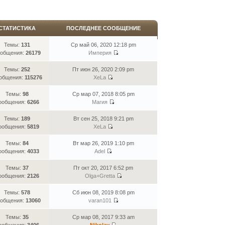
СТАТИСТИКА
ПОСЛЕДНЕЕ СООБЩЕНИЕ
Темы:
131
Ср май 06, 2020 12:18 pm
общения:
26179
Империя
Темы:
252
Пт июн 26, 2020 2:09 pm
общения:
115276
XeLa
Темы:
98
Ср мар 07, 2018 8:05 pm
ообщения:
6266
Магия
Темы:
189
Вт сен 25, 2018 9:21 pm
ообщения:
5819
XeLa
Темы:
84
Вт мар 26, 2019 1:10 pm
ообщения:
4033
Adel
Темы:
37
Пт окт 20, 2017 6:52 pm
ообщения:
2126
Olga+Gretta
Темы:
578
Сб июн 08, 2019 8:08 pm
общения:
13060
varan101
Темы:
35
Ср мар 08, 2017 9:33 am
ообщения:
3406
Nikolay