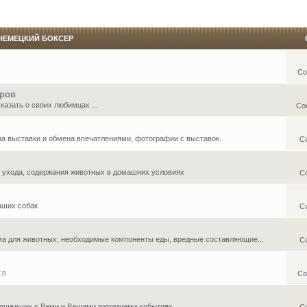
НЕМЕЦКИЙ БОКСЕР
Со
еров
азать о своих любимцах ...
Со
 на выставки и обмена впечатлениями, фотографии с выставок.
С
, ухода, содержания животных в домашних условиях
С
аших собак
С
ма для животных; необходимые компоненты еды, вредные составляющие...
С
.п
Со
ошедших с Вами и Вашими питомцами событиях ...
С