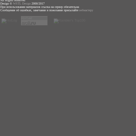
All Rights Reserved
Design ©
WSTL Design
2000/2017
При использовании материалов ссылка на сервер обязательна
Сообщения об ошибках, замечания и пожелания присылайте
вебмастеру