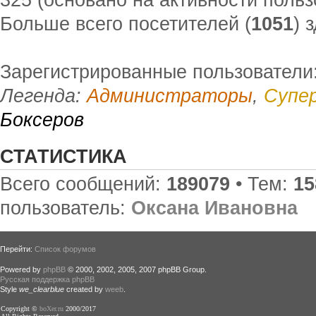
Больше всего посетителей (
1051
) 
Зарегистрированные пользователи:
Легенда:
Администраторы
,
Супе
Боксеров
СТАТИСТИКА
Всего сообщений:
189079
• Тем:
15
пользователь:
Оксана Ивановна
Перейти:
Список форумов
Powered by
phpBB
© 2000, 2002, 2005, 2007 phpBB Group.
Русская поддержка phpBB
Style
we_clearblue
created by
weeb
.
Copyright ©
boXer.ru
2000/2017