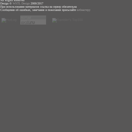
All Rights Reserved
Design ©
WSTL Design
2000/2017
При использовании материалов ссылка на сервер обязательна
Сообщения об ошибках, замечания и пожелания присылайте
вебмастеру