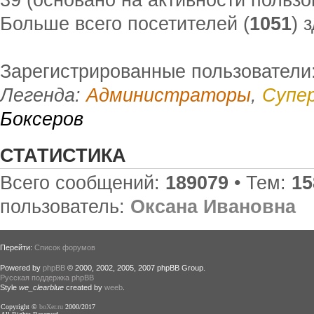
Больше всего посетителей (
1051
) 
Зарегистрированные пользователи:
Легенда:
Администраторы
,
Супе
Боксеров
СТАТИСТИКА
Всего сообщений:
189079
• Тем:
15
пользователь:
Оксана Ивановна
Перейти:
Список форумов
Powered by
phpBB
© 2000, 2002, 2005, 2007 phpBB Group.
Русская поддержка phpBB
Style
we_clearblue
created by
weeb
.
Copyright ©
boXer.ru
2000/2017