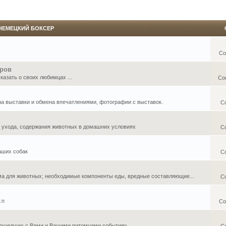
НЕМЕЦКИЙ БОКСЕР
Со
еров
азать о своих любимцах ...
Со
 на выставки и обмена впечатлениями, фотографии с выставок.
С
, ухода, содержания животных в домашних условиях
С
аших собак
С
ма для животных; необходимые компоненты еды, вредные составляющие...
С
.п
Со
ошедших с Вами и Вашими питомцами событиях ...
С