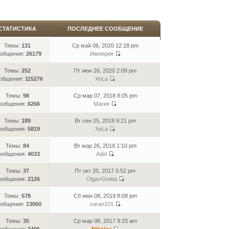
СТАТИСТИКА
ПОСЛЕДНЕЕ СООБЩЕНИЕ
Темы:
131
Ср май 06, 2020 12:18 pm
общения:
26179
Империя
Темы:
252
Пт июн 26, 2020 2:09 pm
общения:
115276
XeLa
Темы:
98
Ср мар 07, 2018 8:05 pm
ообщения:
6266
Магия
Темы:
189
Вт сен 25, 2018 9:21 pm
ообщения:
5819
XeLa
Темы:
84
Вт мар 26, 2019 1:10 pm
ообщения:
4033
Adel
Темы:
37
Пт окт 20, 2017 6:52 pm
ообщения:
2126
Olga+Gretta
Темы:
578
Сб июн 08, 2019 8:08 pm
общения:
13060
varan101
Темы:
35
Ср мар 08, 2017 9:33 am
ообщения:
3406
Nikolay