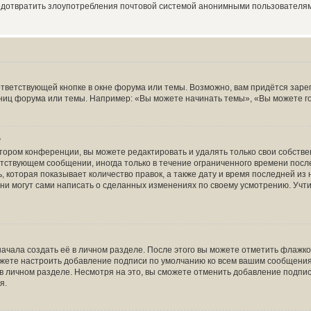
редотвратить злоупотребления почтовой системой анонимными пользователя
тветствующей кнопке в окне форума или темы. Возможно, вам придётся заре
ниц форума или темы. Например: «Вы можете начинать темы», «Вы можете голо
?
тором конференции, вы можете редактировать и удалять только свои собств
тствующем сообщении, иногда только в течение ограниченного времени после 
 которая показывает количество правок, а также дату и время последней из 
ни могут сами написать о сделанных изменениях по своему усмотрению. Учти
ачала создать её в личном разделе. После этого вы можете отметить флажк
ожете настроить добавление подписи по умолчанию ко всем вашим сообщени
в личном разделе. Несмотря на это, вы сможете отменить добавление подпи
я.