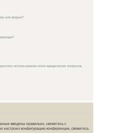
ему или форум?
ференции?
ректного использования и/или юридических вопросов,
анные введены правильно, свяжитесь с
ьно настроил конфигурацию конференции, свяжитесь