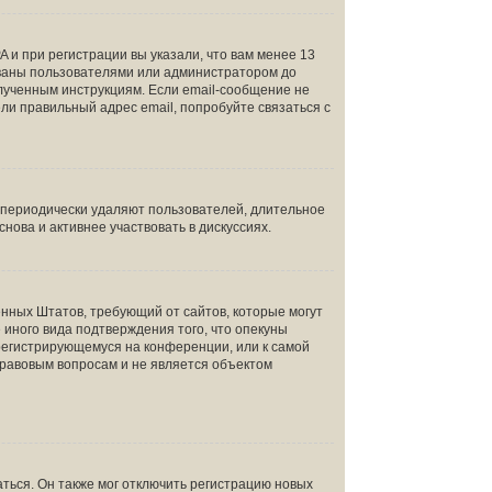
 и при регистрации вы указали, что вам менее 13
ованы пользователями или администратором до
олученным инструкциям. Если email-сообщение не
ели правильный адрес email, попробуйте связаться с
и периодически удаляют пользователей, длительное
ова и активнее участвовать в дискуссиях.
инённых Штатов, требующий от сайтов, которые могут
иного вида подтверждения того, что опекуны
 регистрирующемуся на конференции, или к самой
правовым вопросам и не является объектом
ться. Он также мог отключить регистрацию новых