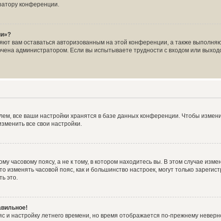
ратору конференции.
ии»?
ляют вам оставаться авторизованным на этой конференции, а также выполняю
чена администратором. Если вы испытываете трудности с входом или выходо
ем, все ваши настройки хранятся в базе данных конференции. Чтобы измени
зменить все свои настройки.
у часовому поясу, а не к тому, в котором находитесь вы. В этом случае измен
, что изменять часовой пояс, как и большинство настроек, могут только зарег
ь это.
авильное!
яс и настройку летнего времени, но время отображается по-прежнему неверн