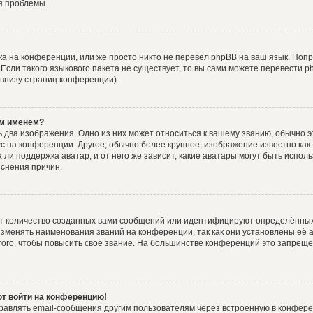
я проблемы.
а на конференции, или же просто никто не перевёл phpBB на ваш язык. Поп
. Если такого языкового пакета не существует, то вы сами можете перевести
 внизу страниц конференции).
им именем?
 два изображения. Одно из них может относиться к вашему званию, обычно эт
ус на конференции. Другое, обычно более крупное, изображение известно как
 ли поддержка аватар, и от него же зависит, какие аватары могут быть испол
снения причин.
т количество созданных вами сообщений или идентифицируют определённых
зменять наименования званий на конференции, так как они установлены её 
го, чтобы повысить своё звание. На большинстве конференций это запреще
ют войти на конференцию!
равлять email-сообщения другим пользователям через встроенную в конфере