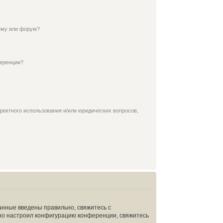
ему или форум?
ференции?
ректного использования и/или юридических вопросов,
анные введены правильно, свяжитесь с
ьно настроил конфигурацию конференции, свяжитесь