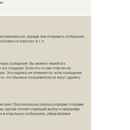
ми.
гистрироваться, прежде чем отправить сообщение.
совать в опросах» и т. п.
енные сообщения. Вы можете перейти к
его создания. Если кто-то уже ответил на
них. Эта надпись не появляется, если сообщение
те, что обычные пользователи не могут удалить
ом пункт
Присоединить подпись
в форме отправки
ям, сделав соответствующий выбор в параграфе
си в отдельных сообщениях, убрав флажок