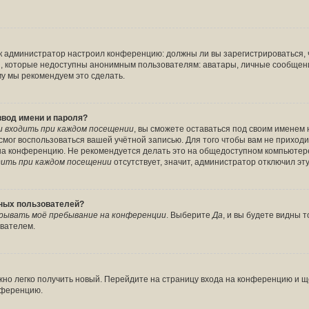
 как администратор настроил конференцию: должны ли вы зарегистрироваться,
 которые недоступны анонимным пользователям: аватары, личные сообщения, 
ому мы рекомендуем это сделать.
ввод имени и пароля?
 входить при каждом посещении
, вы сможете оставаться под своим именем
е смог воспользоваться вашей учётной записью. Для того чтобы вам не прихо
 на конференцию. Не рекомендуется делать это на общедоступном компьютере
ить при каждом посещении
отсутствует, значит, администратор отключил эт
вных пользователей?
рывать моё пребывание на конференции
. Выберите
Да
, и вы будете видны
ователем.
ожно легко получить новый. Перейдите на страницу входа на конференцию и 
онференцию.