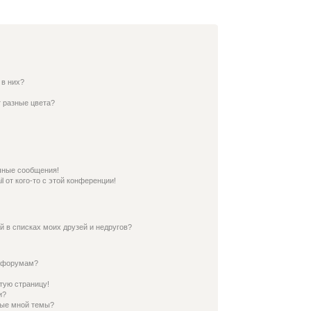
 в них?
 разные цвета?
чные сообщения!
 от кого-то с этой конференции!
й в списках моих друзей и недругов?
и форумам?
тую страницу!
и?
ные мной темы?