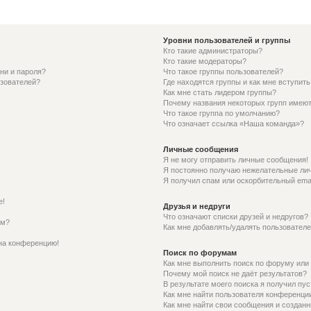
Уровни пользователей и группы
Кто такие администраторы?
Кто такие модераторы?
ни и пароля?
Что такое группы пользователей?
ьзователей?
Где находятся группы и как мне вступить
Как мне стать лидером группы?
Почему названия некоторых групп имеют
Что такое группа по умолчанию?
Что означает ссылка «Наша команда»?
Личные сообщения
Я не могу отправить личные сообщения!
Я постоянно получаю нежелательные ли
Я получил спам или оскорбительный email
е!
Друзья и недруги
Что означают списки друзей и недругов?
ем?
Как мне добавлять/удалять пользователе
 на конференцию!
Поиск по форумам
Как мне выполнить поиск по форуму ил
Почему мой поиск не даёт результатов?
В результате моего поиска я получил пус
Как мне найти пользователя конференци
Как мне найти свои сообщения и создан