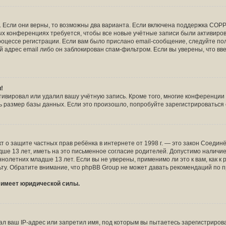
!
 Если они верны, то возможны два варианта. Если включена поддержка COPPA
рых конференциях требуется, чтобы все новые учётные записи были активир
роцессе регистрации. Если вам было прислано email-сообщение, следуйте п
й адрес email либо он заблокирован спам-фильтром. Если вы уверены, что вв
и!
тивировал или удалил вашу учётную запись. Кроме того, многие конференци
размер базы данных. Если это произошло, попробуйте зарегистрироваться сн
и Акт о защите частных прав ребёнка в интернете от 1998 г. — это закон Соед
 13 лет, иметь на это письменное согласие родителей. Допустимо наличие 
летних младше 13 лет. Если вы не уверены, применимо ли это к вам, как к
ту. Обратите внимание, что phpBB Group не может давать рекомендаций по 
е имеет юридической силы.
 ваш IP-адрес или запретил имя, под которым вы пытаетесь зарегистрирова