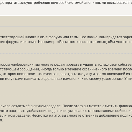
редотвратить злоупотребления почтовой системой анонимными пользователя
тветствующей кнопке в окне форума или темы. Возможно, вам придётся заре
ниц форума или темы. Например: «Вы можете начинать темы», «Вы можете голо
?
тором конференции, вы можете редактировать и удалять только свои собств
тствующем сообщении, иногда только в течение ограниченного времени после 
 которая показывает количество правок, а также дату и время последней из 
ни могут сами написать о сделанных изменениях по своему усмотрению. Учти
ачала создать её в личном разделе. После этого вы можете отметить флажк
ожете настроить добавление подписи по умолчанию ко всем вашим сообщени
в личном разделе. Несмотря на это, вы сможете отменить добавление подпи
я.