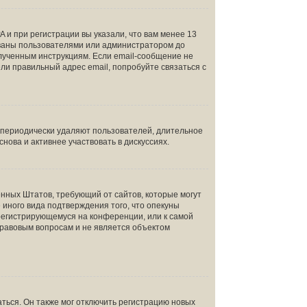
 и при регистрации вы указали, что вам менее 13
ованы пользователями или администратором до
олученным инструкциям. Если email-сообщение не
ели правильный адрес email, попробуйте связаться с
и периодически удаляют пользователей, длительное
ова и активнее участвовать в дискуссиях.
инённых Штатов, требующий от сайтов, которые могут
иного вида подтверждения того, что опекуны
 регистрирующемуся на конференции, или к самой
правовым вопросам и не является объектом
ться. Он также мог отключить регистрацию новых