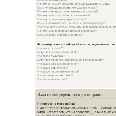
Почему я не могу добавить больше вариантов ответа?
Как мне отредактировать или удалить опрос?
Почему мне недоступны некоторые форумы?
Почему я не могу добавлять вложения?
Почему я получил предупреждение?
Как мне пожаловаться на сообщения модератору?
Что означает кнопка «Сохранить» при создании сообщени
Почему моё сообщение требует одобрения?
Как мне вновь поднять мою тему?
Форматирование сообщений и типы создаваемых тем
Что такое BBCode?
Могу ли я использовать HTML?
Что такое смайлики?
Могу ли я добавлять изображения к сообщениям?
Что такое важные объявления?
Что такое объявления?
Что такое прилепленные темы?
Что такое закрытые темы?
Что такое значки тем?
Вход на конференцию и регистрация
Почему я не могу войти?
Существует несколько возможных причин. Прежде вс
администратором, чтобы проверить, не был ли вам 