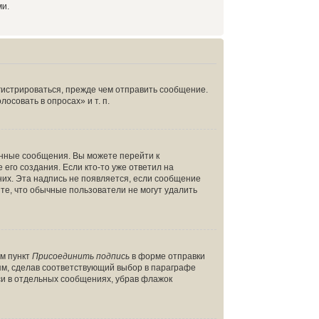
ми.
гистрироваться, прежде чем отправить сообщение.
совать в опросах» и т. п.
енные сообщения. Вы можете перейти к
его создания. Если кто-то уже ответил на
них. Эта надпись не появляется, если сообщение
те, что обычные пользователи не могут удалить
ом пункт
Присоединить подпись
в форме отправки
ям, сделав соответствующий выбор в параграфе
си в отдельных сообщениях, убрав флажок