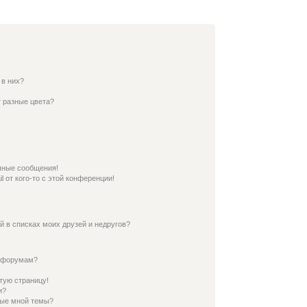
 в них?
 разные цвета?
чные сообщения!
 от кого-то с этой конференции!
й в списках моих друзей и недругов?
и форумам?
тую страницу!
и?
ные мной темы?