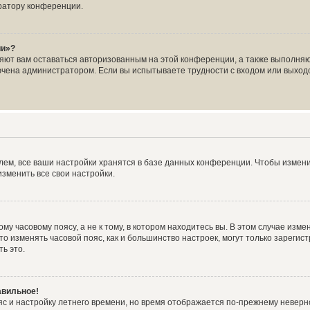
ратору конференции.
ии»?
ляют вам оставаться авторизованным на этой конференции, а также выполняю
чена администратором. Если вы испытываете трудности с входом или выходо
ем, все ваши настройки хранятся в базе данных конференции. Чтобы измени
зменить все свои настройки.
у часовому поясу, а не к тому, в котором находитесь вы. В этом случае измен
, что изменять часовой пояс, как и большинство настроек, могут только зарег
ь это.
авильное!
яс и настройку летнего времени, но время отображается по-прежнему неверн