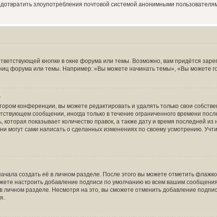
редотвратить злоупотребления почтовой системой анонимными пользователя
тветствующей кнопке в окне форума или темы. Возможно, вам придётся заре
ниц форума или темы. Например: «Вы можете начинать темы», «Вы можете голо
?
тором конференции, вы можете редактировать и удалять только свои собств
тствующем сообщении, иногда только в течение ограниченного времени после 
 которая показывает количество правок, а также дату и время последней из 
ни могут сами написать о сделанных изменениях по своему усмотрению. Учти
ачала создать её в личном разделе. После этого вы можете отметить флажк
ожете настроить добавление подписи по умолчанию ко всем вашим сообщени
в личном разделе. Несмотря на это, вы сможете отменить добавление подпи
я.