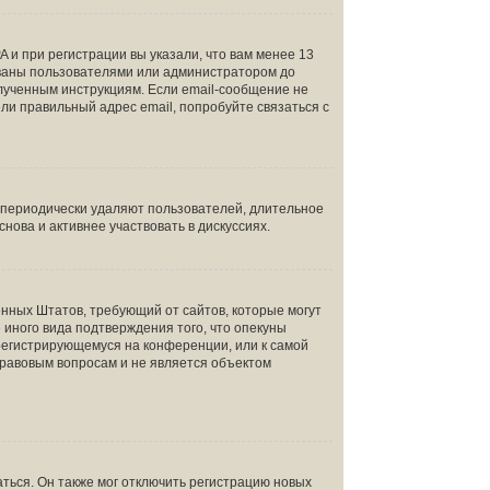
 и при регистрации вы указали, что вам менее 13
ованы пользователями или администратором до
олученным инструкциям. Если email-сообщение не
ели правильный адрес email, попробуйте связаться с
и периодически удаляют пользователей, длительное
ова и активнее участвовать в дискуссиях.
инённых Штатов, требующий от сайтов, которые могут
иного вида подтверждения того, что опекуны
 регистрирующемуся на конференции, или к самой
правовым вопросам и не является объектом
ться. Он также мог отключить регистрацию новых