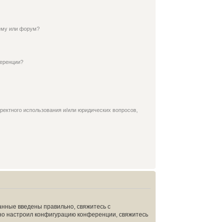
ему или форум?
ференции?
ректного использования и/или юридических вопросов,
анные введены правильно, свяжитесь с
ьно настроил конфигурацию конференции, свяжитесь