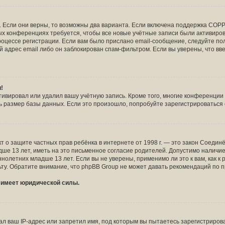
!
 Если они верны, то возможны два варианта. Если включена поддержка COPPA
рых конференциях требуется, чтобы все новые учётные записи были активир
роцессе регистрации. Если вам было прислано email-сообщение, следуйте п
й адрес email либо он заблокирован спам-фильтром. Если вы уверены, что вв
и!
тивировал или удалил вашу учётную запись. Кроме того, многие конференци
размер базы данных. Если это произошло, попробуйте зарегистрироваться сн
и Акт о защите частных прав ребёнка в интернете от 1998 г. — это закон Соед
 13 лет, иметь на это письменное согласие родителей. Допустимо наличие 
летних младше 13 лет. Если вы не уверены, применимо ли это к вам, как к
ту. Обратите внимание, что phpBB Group не может давать рекомендаций по 
е имеет юридической силы.
 ваш IP-адрес или запретил имя, под которым вы пытаетесь зарегистрирова