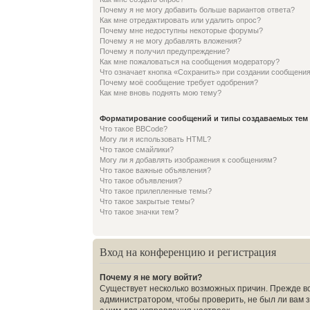
Почему я не могу добавить больше вариантов ответа?
Как мне отредактировать или удалить опрос?
Почему мне недоступны некоторые форумы?
Почему я не могу добавлять вложения?
Почему я получил предупреждение?
Как мне пожаловаться на сообщения модератору?
Что означает кнопка «Сохранить» при создании сообщени
Почему моё сообщение требует одобрения?
Как мне вновь поднять мою тему?
Форматирование сообщений и типы создаваемых тем
Что такое BBCode?
Могу ли я использовать HTML?
Что такое смайлики?
Могу ли я добавлять изображения к сообщениям?
Что такое важные объявления?
Что такое объявления?
Что такое прилепленные темы?
Что такое закрытые темы?
Что такое значки тем?
Вход на конференцию и регистрация
Почему я не могу войти?
Существует несколько возможных причин. Прежде вс
администратором, чтобы проверить, не был ли вам 