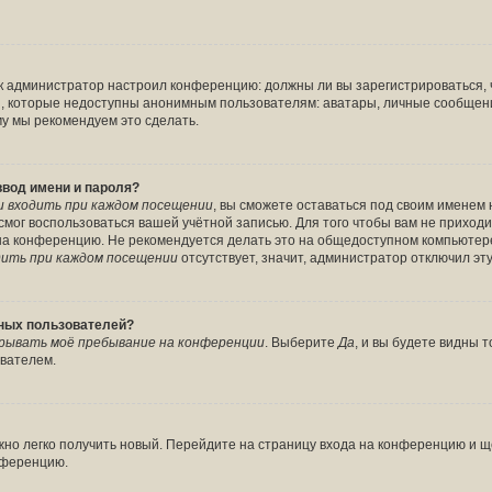
 как администратор настроил конференцию: должны ли вы зарегистрироваться,
 которые недоступны анонимным пользователям: аватары, личные сообщения, 
ому мы рекомендуем это сделать.
ввод имени и пароля?
 входить при каждом посещении
, вы сможете оставаться под своим именем
е смог воспользоваться вашей учётной записью. Для того чтобы вам не прихо
 на конференцию. Не рекомендуется делать это на общедоступном компьютере
ить при каждом посещении
отсутствует, значит, администратор отключил эт
вных пользователей?
рывать моё пребывание на конференции
. Выберите
Да
, и вы будете видны
ователем.
ожно легко получить новый. Перейдите на страницу входа на конференцию и 
онференцию.