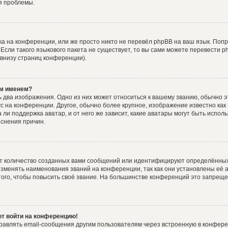
я проблемы.
а на конференции, или же просто никто не перевёл phpBB на ваш язык. Поп
. Если такого языкового пакета не существует, то вы сами можете перевести
 внизу страниц конференции).
им именем?
 два изображения. Одно из них может относиться к вашему званию, обычно эт
ус на конференции. Другое, обычно более крупное, изображение известно как
 ли поддержка аватар, и от него же зависит, какие аватары могут быть испол
снения причин.
т количество созданных вами сообщений или идентифицируют определённых
зменять наименования званий на конференции, так как они установлены её 
го, чтобы повысить своё звание. На большинстве конференций это запреще
ют войти на конференцию!
равлять email-сообщения другим пользователям через встроенную в конфере