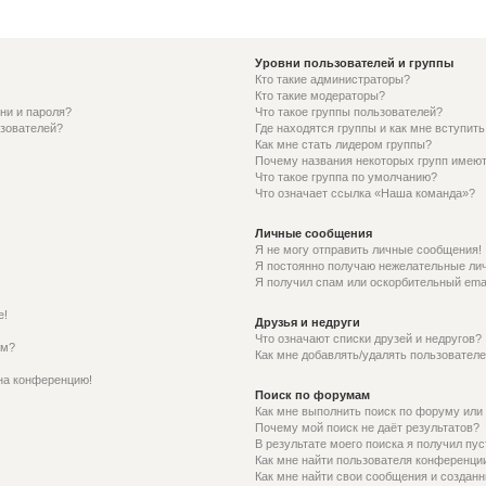
Уровни пользователей и группы
Кто такие администраторы?
Кто такие модераторы?
ни и пароля?
Что такое группы пользователей?
ьзователей?
Где находятся группы и как мне вступить
Как мне стать лидером группы?
Почему названия некоторых групп имеют
Что такое группа по умолчанию?
Что означает ссылка «Наша команда»?
Личные сообщения
Я не могу отправить личные сообщения!
Я постоянно получаю нежелательные ли
Я получил спам или оскорбительный email
е!
Друзья и недруги
Что означают списки друзей и недругов?
ем?
Как мне добавлять/удалять пользователе
 на конференцию!
Поиск по форумам
Как мне выполнить поиск по форуму ил
Почему мой поиск не даёт результатов?
В результате моего поиска я получил пус
Как мне найти пользователя конференци
Как мне найти свои сообщения и создан