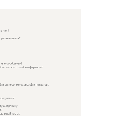
 в них?
 разные цвета?
чные сообщения!
 от кого-то с этой конференции!
й в списках моих друзей и недругов?
и форумам?
тую страницу!
и?
ные мной темы?