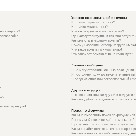
Уровни пользователей и группы
Кто такие администраторы?
Кто такие модераторы?
ни и пароля?
Что такое группы пользователей?
ьзователей?
Где находятся группы и как мне вступить
Как мне стать лидером группы?
Почему названия некоторых групп имеют
Что такое группа по умолчанию?
Что означает ссылка «Наша команда»?
Личные сообщения
Я не могу отправить личные сообщения!
Я постоянно получаю нежелательные ли
Я получил спам или оскорбительный email
е!
Друзья и недруги
Что означают списки друзей и недругов?
ем?
Как мне добавлять/удалять пользователе
 на конференцию!
Поиск по форумам
Как мне выполнить поиск по форуму ил
Почему мой поиск не даёт результатов?
В результате моего поиска я получил пус
Как мне найти пользователя конференци
Как мне найти свои сообщения и создан