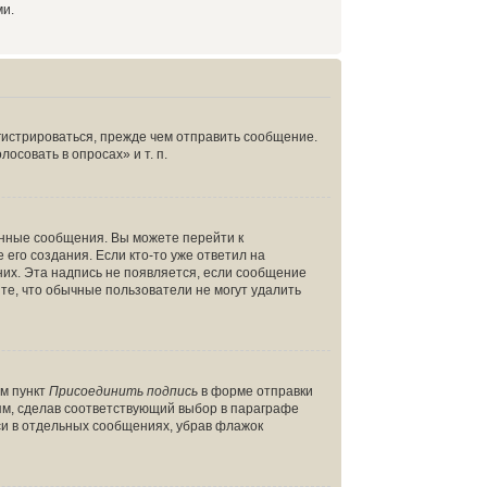
ми.
гистрироваться, прежде чем отправить сообщение.
совать в опросах» и т. п.
енные сообщения. Вы можете перейти к
его создания. Если кто-то уже ответил на
них. Эта надпись не появляется, если сообщение
те, что обычные пользователи не могут удалить
ом пункт
Присоединить подпись
в форме отправки
ям, сделав соответствующий выбор в параграфе
си в отдельных сообщениях, убрав флажок