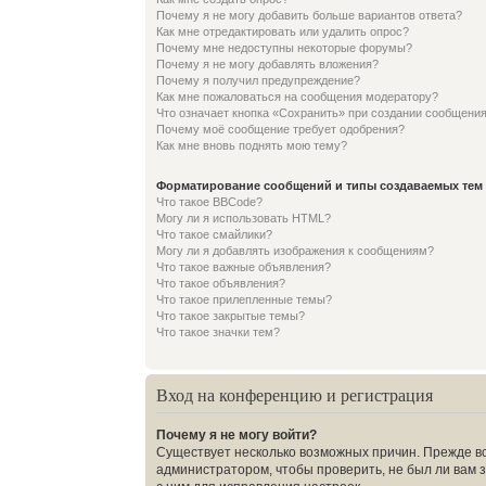
Почему я не могу добавить больше вариантов ответа?
Как мне отредактировать или удалить опрос?
Почему мне недоступны некоторые форумы?
Почему я не могу добавлять вложения?
Почему я получил предупреждение?
Как мне пожаловаться на сообщения модератору?
Что означает кнопка «Сохранить» при создании сообщени
Почему моё сообщение требует одобрения?
Как мне вновь поднять мою тему?
Форматирование сообщений и типы создаваемых тем
Что такое BBCode?
Могу ли я использовать HTML?
Что такое смайлики?
Могу ли я добавлять изображения к сообщениям?
Что такое важные объявления?
Что такое объявления?
Что такое прилепленные темы?
Что такое закрытые темы?
Что такое значки тем?
Вход на конференцию и регистрация
Почему я не могу войти?
Существует несколько возможных причин. Прежде вс
администратором, чтобы проверить, не был ли вам 