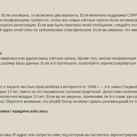
!
 Если они верны, то возможны два варианта. Если включена поддержка COPPA
рых конференциях требуется, чтобы все новые учётные записи были активир
роцессе регистрации. Если вам было прислано email-сообщение, следуйте п
й адрес email либо он заблокирован спам-фильтром. Если вы уверены, что вв
и!
тивировал или удалил вашу учётную запись. Кроме того, многие конференци
размер базы данных. Если это произошло, попробуйте зарегистрироваться сн
и Акт о защите частных прав ребёнка в интернете от 1998 г. — это закон Соед
 13 лет, иметь на это письменное согласие родителей. Допустимо наличие 
летних младше 13 лет. Если вы не уверены, применимо ли это к вам, как к
ту. Обратите внимание, что phpBB Group не может давать рекомендаций по 
е имеет юридической силы.
 ваш IP-адрес или запретил имя, под которым вы пытаетесь зарегистрирова