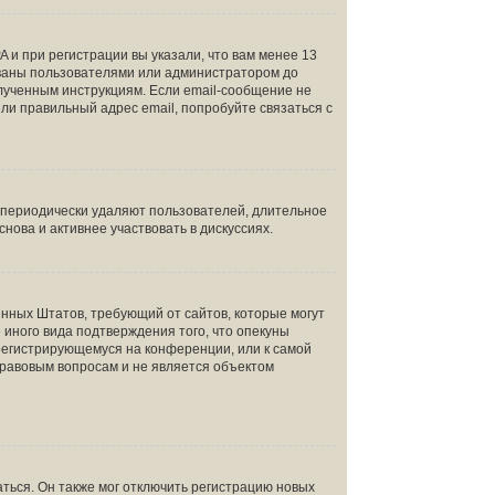
 и при регистрации вы указали, что вам менее 13
ованы пользователями или администратором до
олученным инструкциям. Если email-сообщение не
ели правильный адрес email, попробуйте связаться с
и периодически удаляют пользователей, длительное
ова и активнее участвовать в дискуссиях.
инённых Штатов, требующий от сайтов, которые могут
иного вида подтверждения того, что опекуны
 регистрирующемуся на конференции, или к самой
правовым вопросам и не является объектом
ться. Он также мог отключить регистрацию новых