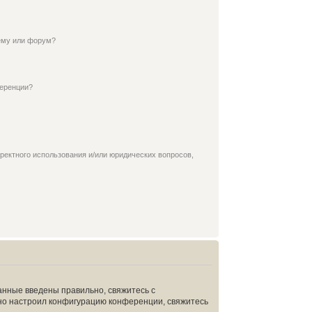
ему или форум?
ференции?
ректного использования и/или юридических вопросов,
анные введены правильно, свяжитесь с
ьно настроил конфигурацию конференции, свяжитесь