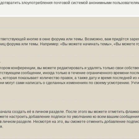
редотвратить злоупотребления почтовой системой анонимными пользователя
тветствующей кнопке в окне форума или темы. Возможно, вам придётся заре
ниц форума или темы. Например: «Вы можете начинать темы», «Вы можете голо
?
тором конференции, вы можете редактировать и удалять только свои собств
тствующем сообщении, иногда только в течение ограниченного времени после 
 которая показывает количество правок, а также дату и время последней из 
ни могут сами написать о сделанных изменениях по своему усмотрению. Учти
ачала создать её в личном разделе. После этого вы можете отметить флажк
ожете настроить добавление подписи по умолчанию ко всем вашим сообщени
в личном разделе. Несмотря на это, вы сможете отменить добавление подпи
я.