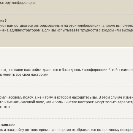
ратору конференции.
ии»?
ляют вам оставаться авторизованным на этой конференции, а также выполняю
чена администратором. Если вы испытываете трудности с входом или выходо
ем, все ваши настройки хранятся в базе данных конференции. Чтобы измени
зменить все свои настройки.
у часовому поясу, а не к тому, в котором находитесь вы. В этом случае измен
, что изменять часовой пояс, как и большинство настроек, могут только зарег
ь это.
авильное!
яс и настройку летнего времени, но время отображается по-прежнему неверн