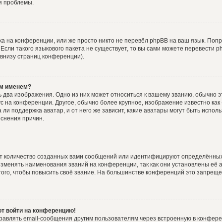
я проблемы.
а на конференции, или же просто никто не перевёл phpBB на ваш язык. Поп
. Если такого языкового пакета не существует, то вы сами можете перевести
 внизу страниц конференции).
им именем?
 два изображения. Одно из них может относиться к вашему званию, обычно эт
ус на конференции. Другое, обычно более крупное, изображение известно как
 ли поддержка аватар, и от него же зависит, какие аватары могут быть испол
снения причин.
т количество созданных вами сообщений или идентифицируют определённых
зменять наименования званий на конференции, так как они установлены её 
го, чтобы повысить своё звание. На большинстве конференций это запреще
ют войти на конференцию!
равлять email-сообщения другим пользователям через встроенную в конфере