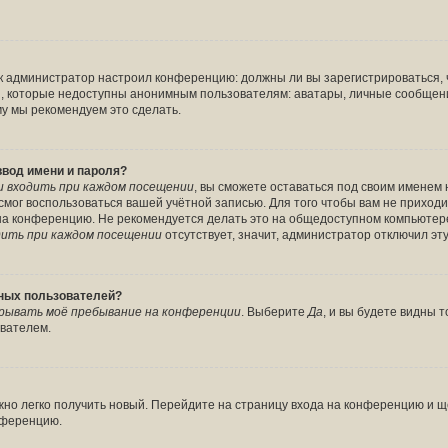
 как администратор настроил конференцию: должны ли вы зарегистрироваться,
 которые недоступны анонимным пользователям: аватары, личные сообщения, 
ому мы рекомендуем это сделать.
ввод имени и пароля?
 входить при каждом посещении
, вы сможете оставаться под своим именем
е смог воспользоваться вашей учётной записью. Для того чтобы вам не прихо
 на конференцию. Не рекомендуется делать это на общедоступном компьютере
ить при каждом посещении
отсутствует, значит, администратор отключил эт
вных пользователей?
рывать моё пребывание на конференции
. Выберите
Да
, и вы будете видны
ователем.
ожно легко получить новый. Перейдите на страницу входа на конференцию и 
онференцию.