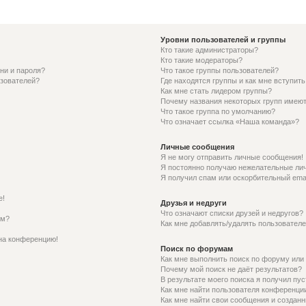
Уровни пользователей и группы
Кто такие администраторы?
Кто такие модераторы?
ни и пароля?
Что такое группы пользователей?
ьзователей?
Где находятся группы и как мне вступить
Как мне стать лидером группы?
Почему названия некоторых групп имеют
Что такое группа по умолчанию?
Что означает ссылка «Наша команда»?
Личные сообщения
Я не могу отправить личные сообщения!
Я постоянно получаю нежелательные ли
Я получил спам или оскорбительный email
е!
Друзья и недруги
Что означают списки друзей и недругов?
ем?
Как мне добавлять/удалять пользователе
 на конференцию!
Поиск по форумам
Как мне выполнить поиск по форуму ил
Почему мой поиск не даёт результатов?
В результате моего поиска я получил пус
Как мне найти пользователя конференци
Как мне найти свои сообщения и создан