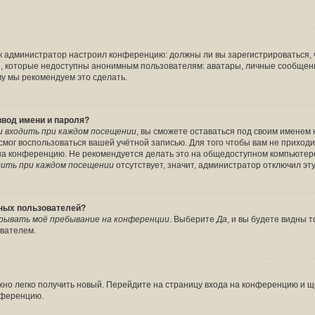
 как администратор настроил конференцию: должны ли вы зарегистрироваться,
 которые недоступны анонимным пользователям: аватары, личные сообщения, 
ому мы рекомендуем это сделать.
ввод имени и пароля?
 входить при каждом посещении
, вы сможете оставаться под своим именем
е смог воспользоваться вашей учётной записью. Для того чтобы вам не прихо
 на конференцию. Не рекомендуется делать это на общедоступном компьютере
ить при каждом посещении
отсутствует, значит, администратор отключил эт
вных пользователей?
рывать моё пребывание на конференции
. Выберите
Да
, и вы будете видны
ователем.
ожно легко получить новый. Перейдите на страницу входа на конференцию и 
онференцию.