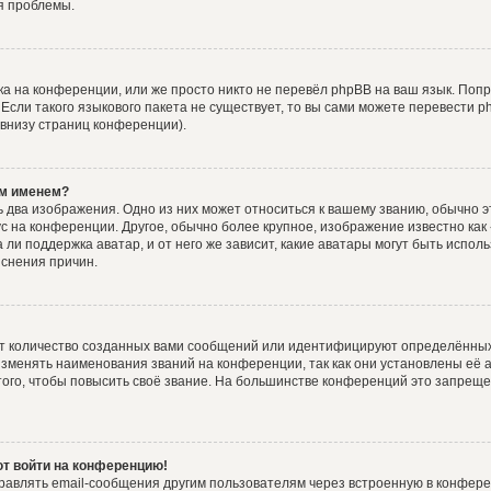
я проблемы.
а на конференции, или же просто никто не перевёл phpBB на ваш язык. Поп
. Если такого языкового пакета не существует, то вы сами можете перевести
 внизу страниц конференции).
им именем?
 два изображения. Одно из них может относиться к вашему званию, обычно эт
ус на конференции. Другое, обычно более крупное, изображение известно как
 ли поддержка аватар, и от него же зависит, какие аватары могут быть испол
снения причин.
т количество созданных вами сообщений или идентифицируют определённых
зменять наименования званий на конференции, так как они установлены её 
го, чтобы повысить своё звание. На большинстве конференций это запреще
ют войти на конференцию!
равлять email-сообщения другим пользователям через встроенную в конфере