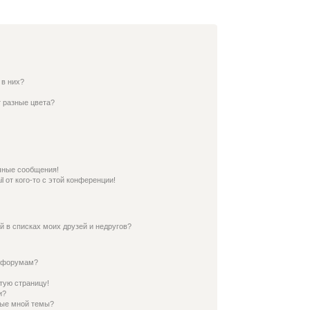
 в них?
 разные цвета?
чные сообщения!
 от кого-то с этой конференции!
й в списках моих друзей и недругов?
и форумам?
тую страницу!
и?
ные мной темы?