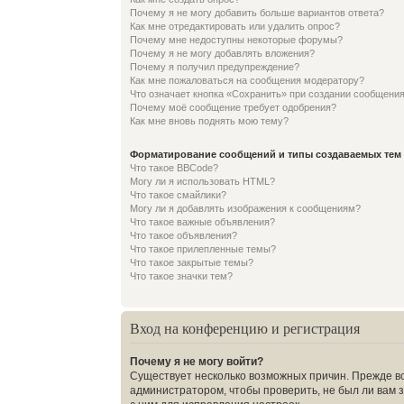
Почему я не могу добавить больше вариантов ответа?
Как мне отредактировать или удалить опрос?
Почему мне недоступны некоторые форумы?
Почему я не могу добавлять вложения?
Почему я получил предупреждение?
Как мне пожаловаться на сообщения модератору?
Что означает кнопка «Сохранить» при создании сообщени
Почему моё сообщение требует одобрения?
Как мне вновь поднять мою тему?
Форматирование сообщений и типы создаваемых тем
Что такое BBCode?
Могу ли я использовать HTML?
Что такое смайлики?
Могу ли я добавлять изображения к сообщениям?
Что такое важные объявления?
Что такое объявления?
Что такое прилепленные темы?
Что такое закрытые темы?
Что такое значки тем?
Вход на конференцию и регистрация
Почему я не могу войти?
Существует несколько возможных причин. Прежде вс
администратором, чтобы проверить, не был ли вам 