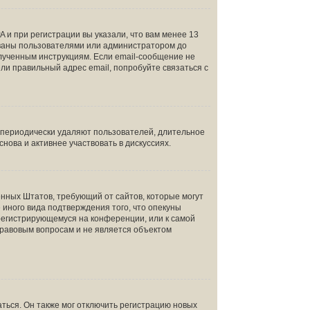
 и при регистрации вы указали, что вам менее 13
ованы пользователями или администратором до
олученным инструкциям. Если email-сообщение не
ели правильный адрес email, попробуйте связаться с
и периодически удаляют пользователей, длительное
ова и активнее участвовать в дискуссиях.
инённых Штатов, требующий от сайтов, которые могут
иного вида подтверждения того, что опекуны
 регистрирующемуся на конференции, или к самой
правовым вопросам и не является объектом
ться. Он также мог отключить регистрацию новых