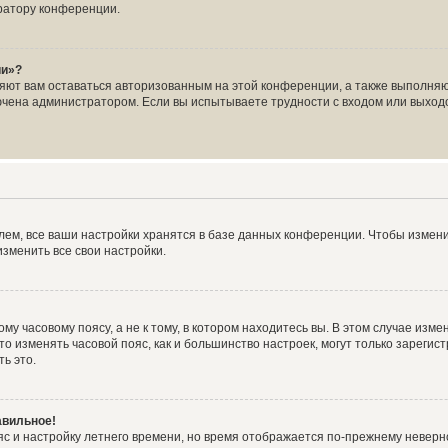
ратору конференции.
ии»?
ляют вам оставаться авторизованным на этой конференции, а также выполняю
чена администратором. Если вы испытываете трудности с входом или выходо
ем, все ваши настройки хранятся в базе данных конференции. Чтобы измени
зменить все свои настройки.
у часовому поясу, а не к тому, в котором находитесь вы. В этом случае измен
, что изменять часовой пояс, как и большинство настроек, могут только зарег
ь это.
авильное!
яс и настройку летнего времени, но время отображается по-прежнему неверн