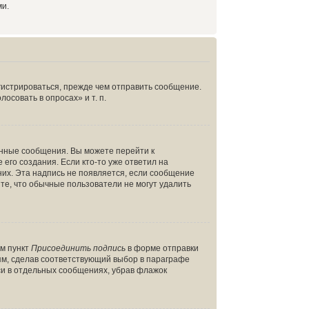
ми.
гистрироваться, прежде чем отправить сообщение.
совать в опросах» и т. п.
енные сообщения. Вы можете перейти к
его создания. Если кто-то уже ответил на
них. Эта надпись не появляется, если сообщение
те, что обычные пользователи не могут удалить
ом пункт
Присоединить подпись
в форме отправки
ям, сделав соответствующий выбор в параграфе
си в отдельных сообщениях, убрав флажок