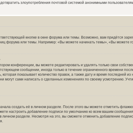
редотвратить злоупотребления почтовой системой анонимными пользователя
тветствующей кнопке в окне форума или темы. Возможно, вам придётся заре
ниц форума или темы. Например: «Вы можете начинать темы», «Вы можете голо
?
тором конференции, вы можете редактировать и удалять только свои собств
тствующем сообщении, иногда только в течение ограниченного времени после 
 которая показывает количество правок, а также дату и время последней из 
ни могут сами написать о сделанных изменениях по своему усмотрению. Учти
ачала создать её в личном разделе. После этого вы можете отметить флажк
ожете настроить добавление подписи по умолчанию ко всем вашим сообщени
в личном разделе. Несмотря на это, вы сможете отменить добавление подпи
я.