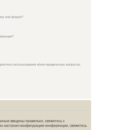
ему или форум?
ференции?
ректного использования и/или юридических вопросов,
анные введены правильно, свяжитесь с
ьно настроил конфигурацию конференции, свяжитесь