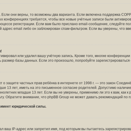
!
 Если они верны, то возможны два варианта. Если включена поддержка COPPA
рых конференциях требуется, чтобы все новые учётные записи были активир
роцессе регистрации. Если вам было прислано email-сообщение, следуйте п
й адрес email либо он заблокирован спам-фильтром. Если вы уверены, что вв
и!
тивировал или удалил вашу учётную запись. Кроме того, многие конференци
размер базы данных. Если это произошло, попробуйте зарегистрироваться сн
и Акт о защите частных прав ребёнка в интернете от 1998 г. — это закон Соед
 13 лет, иметь на это письменное согласие родителей. Допустимо наличие 
летних младше 13 лет. Если вы не уверены, применимо ли это к вам, как к
ту. Обратите внимание, что phpBB Group не может давать рекомендаций по 
е имеет юридической силы.
 ваш IP-адрес или запретил имя, под которым вы пытаетесь зарегистрирова