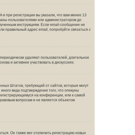
 и при регистрации вы указали, что вам менее 13
ованы пользователями или администратором до
олученным инструкциям. Если email-сообщение не
ели правильный адрес email, попробуйте связаться с
и периодически удаляют пользователей, длительное
ова и активнее участвовать в дискуссиях.
инённых Штатов, требующий от сайтов, которые могут
иного вида подтверждения того, что опекуны
 регистрирующемуся на конференции, или к самой
правовым вопросам и не является объектом
ться. Он также мог отключить регистрацию новых