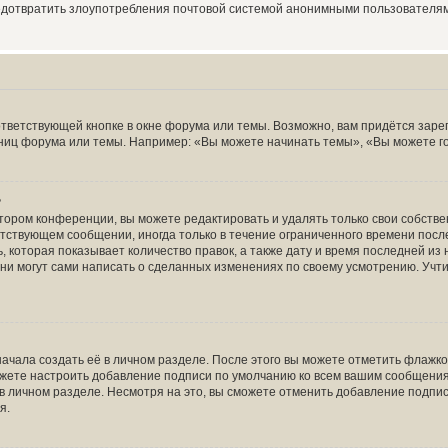
редотвратить злоупотребления почтовой системой анонимными пользователя
тветствующей кнопке в окне форума или темы. Возможно, вам придётся заре
ниц форума или темы. Например: «Вы можете начинать темы», «Вы можете голо
?
тором конференции, вы можете редактировать и удалять только свои собств
тствующем сообщении, иногда только в течение ограниченного времени после 
 которая показывает количество правок, а также дату и время последней из 
ни могут сами написать о сделанных изменениях по своему усмотрению. Учти
ачала создать её в личном разделе. После этого вы можете отметить флажк
ожете настроить добавление подписи по умолчанию ко всем вашим сообщени
в личном разделе. Несмотря на это, вы сможете отменить добавление подпи
я.