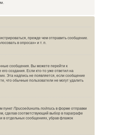
ми.
гистрироваться, прежде чем отправить сообщение.
совать в опросах» и т. п.
енные сообщения. Вы можете перейти к
его создания. Если кто-то уже ответил на
них. Эта надпись не появляется, если сообщение
те, что обычные пользователи не могут удалить
ом пункт
Присоединить подпись
в форме отправки
ям, сделав соответствующий выбор в параграфе
си в отдельных сообщениях, убрав флажок