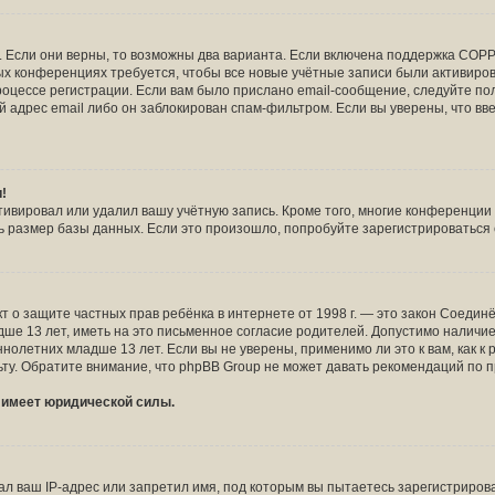
!
 Если они верны, то возможны два варианта. Если включена поддержка COPPA
рых конференциях требуется, чтобы все новые учётные записи были активир
роцессе регистрации. Если вам было прислано email-сообщение, следуйте п
й адрес email либо он заблокирован спам-фильтром. Если вы уверены, что вв
и!
тивировал или удалил вашу учётную запись. Кроме того, многие конференци
размер базы данных. Если это произошло, попробуйте зарегистрироваться сн
и Акт о защите частных прав ребёнка в интернете от 1998 г. — это закон Соед
 13 лет, иметь на это письменное согласие родителей. Допустимо наличие 
летних младше 13 лет. Если вы не уверены, применимо ли это к вам, как к
ту. Обратите внимание, что phpBB Group не может давать рекомендаций по 
е имеет юридической силы.
 ваш IP-адрес или запретил имя, под которым вы пытаетесь зарегистрирова