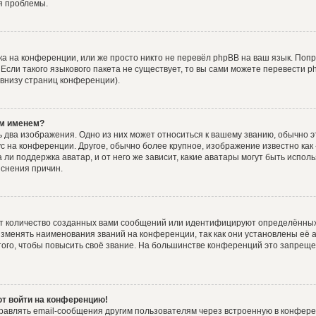
я проблемы.
а на конференции, или же просто никто не перевёл phpBB на ваш язык. Поп
. Если такого языкового пакета не существует, то вы сами можете перевести
 внизу страниц конференции).
им именем?
 два изображения. Одно из них может относиться к вашему званию, обычно эт
ус на конференции. Другое, обычно более крупное, изображение известно как
 ли поддержка аватар, и от него же зависит, какие аватары могут быть испол
снения причин.
т количество созданных вами сообщений или идентифицируют определённых
зменять наименования званий на конференции, так как они установлены её 
го, чтобы повысить своё звание. На большинстве конференций это запреще
ют войти на конференцию!
равлять email-сообщения другим пользователям через встроенную в конфере