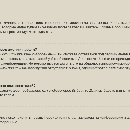
 как администратор настроил конференцию: должны ли вы зарегистрироваться,
 которые недоступны анонимным пользователям: аватары, личные сообщения, 
ому мы рекомендуем это сделать.
ввод имени и пароля?
 входить при каждом посещении
, вы сможете оставаться под своим именем
е смог воспользоваться вашей учётной записью. Для того чтобы вам не прихо
 на конференцию. Не рекомендуется делать это на общедоступном компьютере
ить при каждом посещении
отсутствует, значит, администратор отключил эт
вных пользователей?
рывать моё пребывание на конференции
. Выберите
Да
, и вы будете видны
ователем.
ожно легко получить новый. Перейдите на страницу входа на конференцию и 
онференцию.