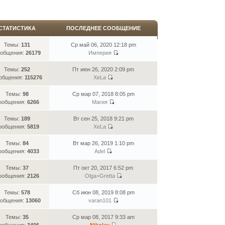
СТАТИСТИКА
ПОСЛЕДНЕЕ СООБЩЕНИЕ
Темы:
131
Ср май 06, 2020 12:18 pm
общения:
26179
Империя
Темы:
252
Пт июн 26, 2020 2:09 pm
общения:
115276
XeLa
Темы:
98
Ср мар 07, 2018 8:05 pm
ообщения:
6266
Магия
Темы:
189
Вт сен 25, 2018 9:21 pm
ообщения:
5819
XeLa
Темы:
84
Вт мар 26, 2019 1:10 pm
ообщения:
4033
Adel
Темы:
37
Пт окт 20, 2017 6:52 pm
ообщения:
2126
Olga+Gretta
Темы:
578
Сб июн 08, 2019 8:08 pm
общения:
13060
varan101
Темы:
35
Ср мар 08, 2017 9:33 am
ообщения:
3406
Nikolay