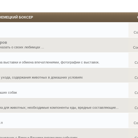
НЕМЕЦКИЙ БОКСЕР
Со
еров
азать о своих любимцах ...
Со
 на выставки и обмена впечатлениями, фотографии с выставок.
С
, ухода, содержания животных в домашних условиях
С
аших собак
С
ма для животных; необходимые компоненты еды, вредные составляющие...
С
.п
Со
ошедших с Вами и Вашими питомцами событиях ...
С